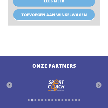
LEES MEER
Uilenpoort
groep
TOEVOEGEN AAN WINKELWAGEN
2
t/m
6
aantal
ONZE PARTNERS