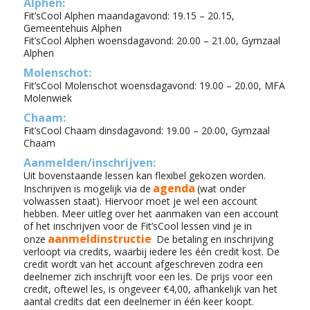
Alphen:
Fit’sCool Alphen maandagavond: 19.15 – 20.15,
Gemeentehuis Alphen
Fit’sCool Alphen woensdagavond: 20.00 – 21.00, Gymzaal
Alphen
Molenschot:
Fit’sCool Molenschot woensdagavond: 19.00 – 20.00, MFA
Molenwiek
Chaam:
Fit’sCool Chaam dinsdagavond: 19.00 – 20.00, Gymzaal
Chaam
Aanmelden/inschrijven:
Uit bovenstaande lessen kan flexibel gekozen worden.
agenda
Inschrijven is mogelijk via de
(wat onder
volwassen staat). Hiervoor moet je wel een account
hebben. Meer uitleg over het aanmaken van een account
of het inschrijven voor de Fit’sCool lessen vind je in
aanmeldinstructie
onze
De betaling en inschrijving
verloopt via credits, waarbij iedere les één credit kost. De
credit wordt van het account afgeschreven zodra een
deelnemer zich inschrijft voor een les. De prijs voor een
credit, oftewel les, is ongeveer €4,00, afhankelijk van het
aantal credits dat een deelnemer in één keer koopt.