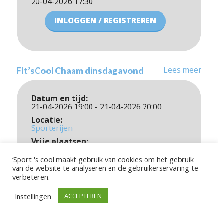
20-04-2026 17:30
INLOGGEN / REGISTREREN
Lees meer
Fit’sCool Chaam dinsdagavond
Datum en tijd:
21-04-2026 19:00 - 21-04-2026 20:00
Locatie:
Sporterijen
Vrije plaatsen:
13
‘Sport 's cool maakt gebruik van cookies om het gebruik
Kosten:
van de website te analyseren en de gebruikerservaring te
1
verbeteren.
Inschrijven kan maximaal t/m:
21-04-2026 18:00
Instellingen
ACCEPTEREN
INLOGGEN / REGISTREREN