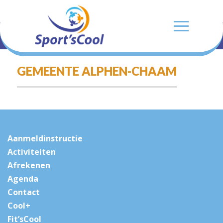
GEMEENTE ALPHEN-CHAAM
Aanmeldinstructie
Activiteiten
Afrekenen
Agenda
Contact
Cool+
Fit’sCool