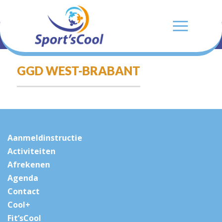
GGD WEST-BRABANT
Aanmeldinstructie
Activiteiten
Afrekenen
Agenda
Contact
Cool+
Fit’sCool